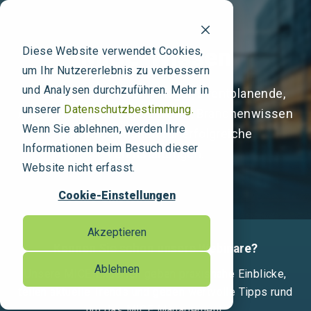
MICE-Wissen
Diese Website verwendet Cookies,
um Ihr Nutzererlebnis zu verbessern
und Analysen durchzuführen. Mehr in
MICE Blog für Travelmanager, Eventplanende,
unserer
Datenschutzbestimmung.
Anbieter und Strategen: News, Branchenwissen
Wenn Sie ablehnen, werden Ihre
und Inspirationen für erfolgreiche
Informationen beim Besuch dieser
Veranstaltungen.
Website nicht erfasst.
Cookie-Einstellungen
Akzeptieren
Kennen Sie schon unsere Webinare?
Ablehnen
Unsere MICE-Experten geben praxisnahe Einblicke,
teilen aktuelle Trends und geben wertvolle Tipps rund
um das MICE Management.