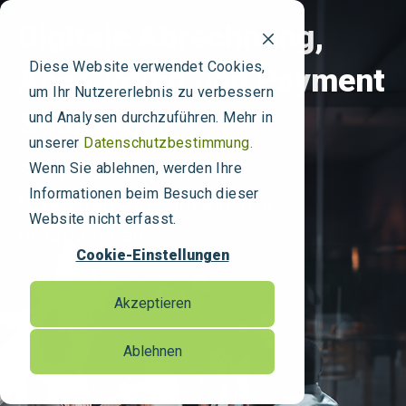
Digitale Abrechnung,
Diese Website verwendet Cookies,
Accounting und Payment
um Ihr Nutzererlebnis zu verbessern
Solution
und Analysen durchzuführen. Mehr in
unserer
Datenschutzbestimmung.
Wenn Sie ablehnen, werden Ihre
Smarte Lösung für den
Informationen beim Besuch dieser
Veranstaltungseinkauf von
Website nicht erfasst.
Unternehmen
Cookie-Einstellungen
Akzeptieren
Ablehnen