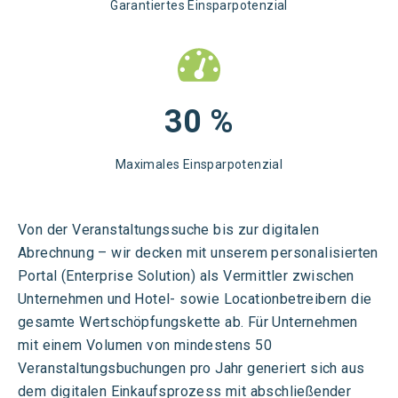
Garantiertes Einsparpotenzial
30
%
Maximales Einsparpotenzial
Von der Veranstaltungssuche bis zur digitalen
Abrechnung – wir decken mit unserem personalisierten
Portal (Enterprise Solution)
als Vermittler
zwischen
Unternehmen und Hotel- sowie
Locationbetreibern
die
gesamte Wertschöpfungskette
ab.
Für
Unternehmen
mit einem
V
olumen von mindestens 50
Veranstaltungsb
uchungen pro Jahr
generier
t sich
aus
dem
digitale
n
Einkaufsprozess mit abschließender